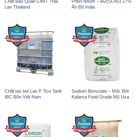
Chất Bảo Quản CMIT Thái
Phèn Nhôm – Al2(SO4)3 17%
Lan Thailand
Ấn Độ India
Chất tạo bọt Las P Tico Tank
Sodium Benzoate – Mốc Bột
IBC Bồn Việt Nam
Kalama Food Grade Mỹ Usa