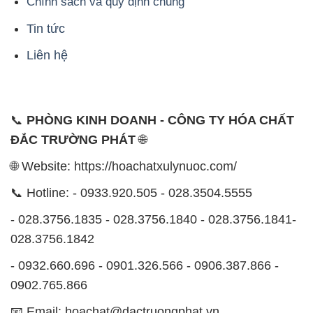
Chính sách và quy định chung
Tin tức
Liên hệ
📞
PHÒNG KINH DOANH - CÔNG TY HÓA CHẤT
ĐẮC TRƯỜNG PHÁT
🌐
🌐 Website: https://hoachatxulynuoc.com/
📞 Hotline: - 0933.920.505 - 028.3504.5555
- 028.3756.1835 - 028.3756.1840 - 028.3756.1841-
028.3756.1842
- 0932.660.696 - 0901.326.566 - 0906.387.866 -
0902.765.866
📧 Email: hoachat@dactruongphat.vn