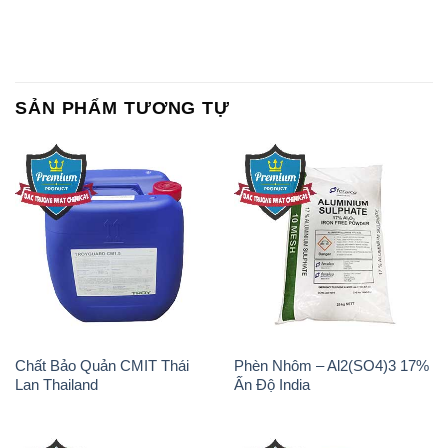
SẢN PHẨM TƯƠNG TỰ
Chất Bảo Quản CMIT Thái
Phèn Nhôm – Al2(SO4)3 17%
Lan Thailand
Ấn Độ India