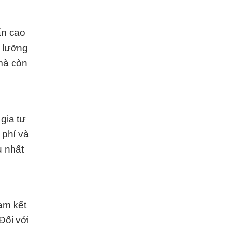
ẩn cao
ỹ lưỡng
mà còn
gia tư
 phí và
u nhất
am kết
Đối với