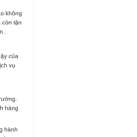
ạo không
 còn tận
n.
cậy của
ịch vụ
trường.
ch hàng
ng hành