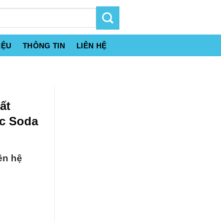
IỆU
THÔNG TIN
LIÊN HỆ
ất
c Soda
ên hệ