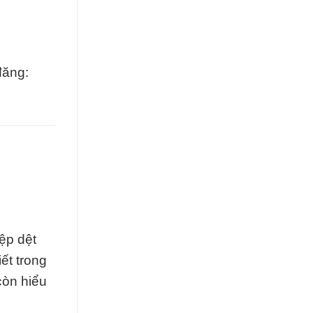
đăng:
ệp dệt
ết trong
còn hiểu