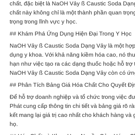
chất, đặc biệt là NaOH Vảy ß Caustic Soda Dạng
chất này không chỉ là một thành phần quan trọn
trọng trong lĩnh vực y học.
## Khám Phá Ứng Dụng Hiện Đại Trong Y Học
NaOH Vảy ß Caustic Soda Dạng Vảy là một hợp
dụng y khoa. Với khả năng kiềm hóa cao, nó th
hạn như việc tạo ra các dạng thuốc hoặc hỗ trợ
NaOH Vảy ß Caustic Soda Dạng Vảy còn có ứng 
## Phân Tích Bảng Giá Hóa Chất Cho Quyết Đị
Để hỗ trợ doanh nghiệp và tổ chức trong việc 
Phát cung cấp thông tin chi tiết và bảng giá r
kết mang lại giá trị cao nhất cho khách hàng v
họ.