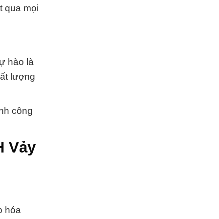
ợt qua mọi
ự hào là
hất lượng
ành công
H Vảy
p hóa