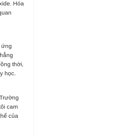
xide. Hóa
 quan
u ứng
chẳng
ồng thời,
y học.
 Trường
tôi cam
thể của