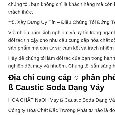
chúng tôi, bạn không chỉ là khách hàng mà còn l
thách thức.
**5. Xây Dựng Uy Tín – Điều Chúng Tôi Đứng T
Với nhiều năm kinh nghiệm và uy tín trong ngà
đối tác tin cậy cho nhu cầu cung cấp hóa chất c
sản phẩm mà còn từ sự cam kết và trách nhiệm t
Hãy để chúng tôi làm đối tác của bạn trong hàn
nghiệp dệt may và nhuộm. Chúng tôi sẵn sàng h
Địa chỉ cung cấp ○ phân p
ß Caustic Soda Dạng Vảy
HÓA CHẤT NaOH Vảy ß Caustic Soda Dạng Vảy
Công ty Hóa Chất Đắc Trường Phát tự hào là đơ