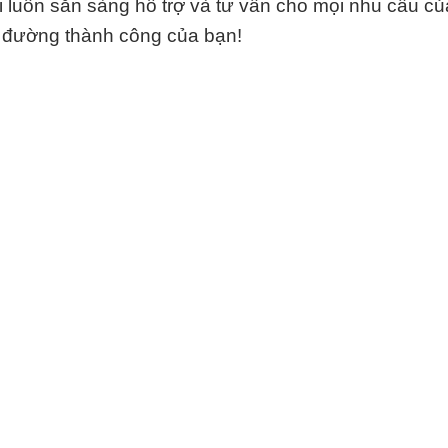
ôi luôn sẵn sàng hỗ trợ và tư vấn cho mọi nhu cầu củ
on đường thành công của bạn!