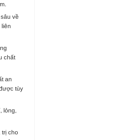
ẩm.
 sâu về
 liên
ằng
u chất
ất an
 được tùy
 lỏng,
trị cho