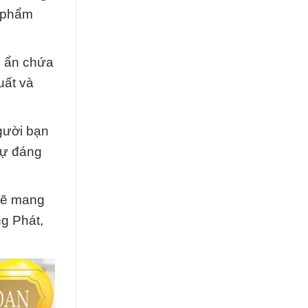
n phẩm
ới ẩn chứa
uất và
gười bạn
sự đáng
 sẽ mang
ng Phát,