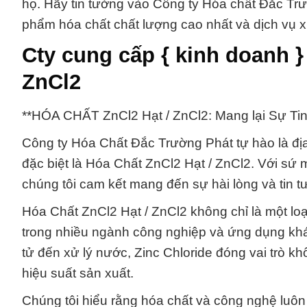
họ. Hãy tin tưởng vào Công ty Hóa chất Đắc T
phẩm hóa chất chất lượng cao nhất và dịch vụ xu
Cty cung cấp { kinh doanh 
ZnCl2
**HÓA CHẤT ZnCl2 Hạt / ZnCl2: Mang lại Sự Ti
Công ty Hóa Chất Đắc Trường Phát tự hào là địa
đặc biệt là Hóa Chất ZnCl2 Hạt / ZnCl2. Với sứ
chúng tôi cam kết mang đến sự hài lòng và tin t
Hóa Chất ZnCl2 Hạt / ZnCl2 không chỉ là một loạ
trong nhiều ngành công nghiệp và ứng dụng khá
tử đến xử lý nước, Zinc Chloride đóng vai trò k
hiệu suất sản xuất.
Chúng tôi hiểu rằng hóa chất và công nghệ luôn