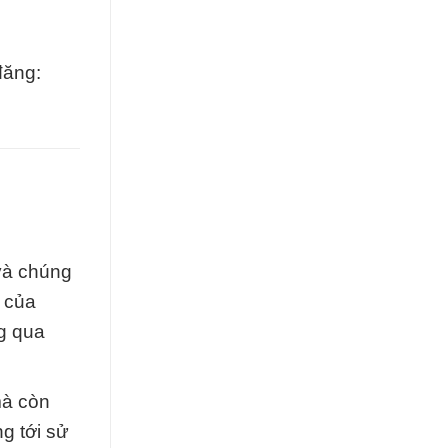
đăng:
và chúng
 của
g qua
mà còn
g tới sử