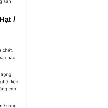
g sản
Hạt /
 chất,
oàn hảo,
 trọng
nghệ điện
nâng cao
 mê sáng