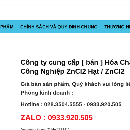
 PHẨM
CHÍNH SÁCH VÀ QUY ĐỊNH CHUNG
THƯƠNG H
Công ty cung cấp [ bán ] Hóa Ch
Công Nghiệp ZnCl2 Hạt / ZnCl2
Giá bán sản phẩm, Quý khách vui lòng li
Phòng kinh doanh :
Hotline : 028.3504.5555 - 0933.920.505
ZALO : 0933.920.505
[contact-form-7 id="1116"]