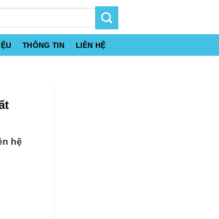
IỆU
THÔNG TIN
LIÊN HỆ
ất
ên hệ