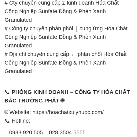
GIỜ LÀM VIỆC TẠI CÔNG TY HÓA CHẤT ĐẮC
TRƯỜNG PHÁT
Thời gian làm việc
tại Hóa Chất Đắc Trường Phát
được tổ chức như sau:
Thứ 2 đến thứ 6: Buổi sáng: từ 8h đến 11h – Buổi
chiều: từ 12h30 đến 17h
Thứ 7: Buổi sáng: từ 8h đến 11h – Buổi chiều: từ
12h30 đến 16h
Chủ nhật: Nghỉ chủ nhật hàng tuần
Chúng tôi rất trân trọng thời gian và cam kết tuân
thủ giờ làm việc để đảm bảo sự hỗ trợ tốt nhất cho
khách hàng và đảm bảo hiệu suất công việc cao
nhất của nhân viên.