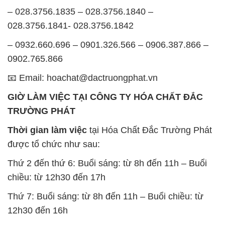
BẢN ĐỒ MAP TẠI CÔNG TY HÓA CHẤT ĐẮC
TRƯỜNG PHÁT
ĐỊA CHỈ: 1229C Quốc lộ 1A, Phường Bình Trị
Đông B, Quận Bình Tân, Sài Gòn TP. Hồ Chí
Minh
SẢN PHẨM TƯƠNG TỰ