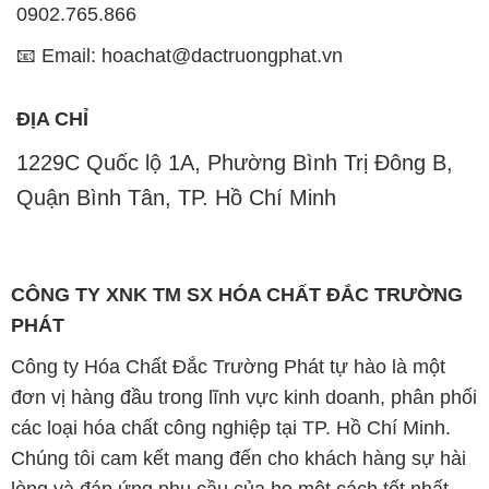
nhất cho khách hàng.
Chúng tôi coi trọng uy tín trong kinh doanh và luôn
đặt tiêu chí "kinh doanh nhưng không tách rời khỏi uy
tín" lên hàng đầu. Mỗi sản phẩm mà chúng tôi cung
cấp đều phải đạt được tiêu chuẩn chất lượng cao và
đáp ứng được yêu cầu của khách hàng. Chúng tôi tin
rằng sự hài lòng của đối tác là thành công của chúng
tôi và sự phát triển bền vững chỉ có thể đạt được khi
cùng nhau hợp tác và phát triển.
Với đội ngũ nhân viên chuyên nghiệp, giàu kinh
nghiệm và tận tâm, chúng tôi có khả năng đáp ứng
đa dạng các nhu cầu hóa chất của khách hàng từ các
ngành nghề và lĩnh vực sản xuất khác nhau. Quý
khách hàng có thể tin tưởng vào sự tư vấn chuyên
nghiệp và những giải pháp tối ưu mà chúng tôi cung