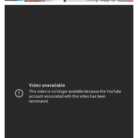
HOACHATXULYNUOC.COM | Công ty thương
mại # phân phối hóa chất tại Thành phố Hồ Chí
Minh
Công ty Hóa chất Đắc Trường Phát là đơn vị
chuyên kinh doanh và phân phối hóa chất, đặt sứ
mệnh hàng đầu là đem lại sự yên tâm và hiệu suất
cao nhất cho khách hàng trong quá trình sản xuất
và kinh doanh. Chúng tôi không ngừng phấn đấu để
mang đến giá trị tốt nhất, với cam kết về giá cả phù
hợp nhất trên thị trường và dịch vụ khách hàng chu
đáo.
Chúng tôi đặt trọng trách đảm bảo rằng mọi sản
phẩm đều tuân thủ các tiêu chuẩn chất lượng cao
nhất và được sản xuất với tôn chỉ bảo vệ môi
trường. Khách hàng của chúng tôi có thể hoàn toàn
tin tưởng vào chất lượng đỉnh cao của các sản