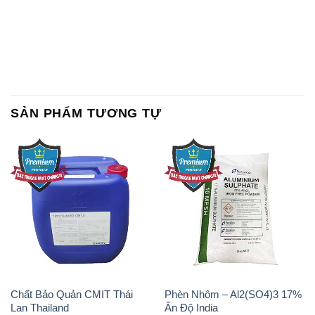
Chất tạo bọt Las P Tico Tank
Sodium Benzoate – Mốc Bột
IBC Bồn Việt Nam
Kalama Food Grade Mỹ Usa
Oxit Titan KA100 – Tio2 Trung
Polymer Diafloc AP 120C
Quốc China
Mitsubishi Nhật Bản Japan