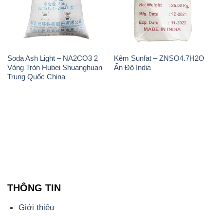
📞
PHÒNG KINH DOANH - CÔNG TY HÓA CHẤT
ĐẮC TRƯỜNG PHÁT
🌐
🌐 Website: https://hoachatxulynuoc.com/
📞 Hotline: - 0933.920.505 - 028.3504.5555
- 028.3756.1835 - 028.3756.1840 - 028.3756.1841-
028.3756.1842
- 0932.660.696 - 0901.326.566 - 0906.387.866 -
0902.765.866
📧 Email: hoachat@dactruongphat.vn
ĐỊA CHỈ
1229C Quốc lộ 1A, Phường Bình Trị Đông B,