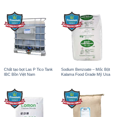
Sodium Tripoly Phosphate –
Sodium Percarbonate Dạng
STPP Prayphos Bỉ Belgium
Bột Trung Quốc China