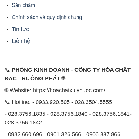
Quận Bình Tân, TP. Hồ Chí Minh
CÔNG TY XNK TM SX HÓA CHẤT ĐẮC TRƯỜNG
PHÁT
Công ty Hóa Chất Đắc Trường Phát tự hào là một
đơn vị hàng đầu trong lĩnh vực kinh doanh, phân phối
các loại hóa chất công nghiệp tại TP. Hồ Chí Minh.
Chúng tôi cam kết mang đến cho khách hàng sự hài
lòng và đáp ứng nhu cầu của họ một cách tốt nhất.
Với nhiều năm kinh nghiệm trong ngành, chúng tôi
hiểu rõ tầm quan trọng của chất lượng và giá trị của
sản phẩm. Chính vì vậy, chúng tôi luôn tìm kiếm và
cung cấp những sản phẩm hóa chất chất lượng cao
và giá thành hợp lý, đảm bảo mang lại lợi ích lớn