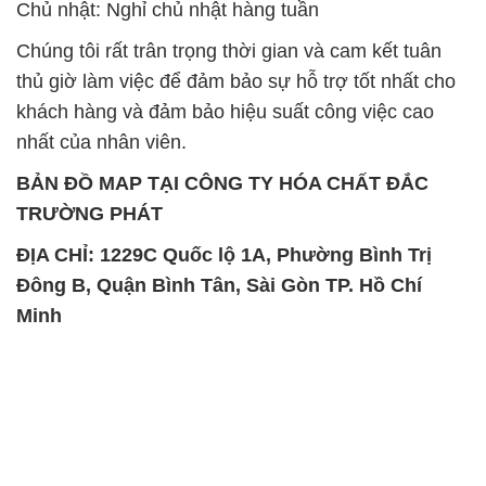
Chất Bảo Quản CMIT Thái
Phèn Nhôm – Al2(SO4)3 17%
Lan Thailand
Ấn Độ India