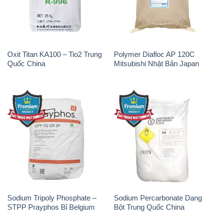
Sodium Bicarbonate – Bicar
Natri Sunphit – NA2SO3 Thái
NaHCO3 Hunan Trung Quốc
Lan
China
Soda Ash Light – NA2CO3 2
Kẽm Sunfat – ZNSO4.7H2O
Vòng Tròn Hubei Shuanghuan
Ấn Độ India
Trung Quốc China