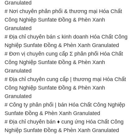
# Địa chỉ chuyên cung cấp ← phân phối Hóa Chất
Công Nghiệp Sunfate Đồng & Phèn Xanh
Granulated
📞
PHÒNG KINH DOANH – CÔNG TY HÓA CHẤT
ĐẮC TRƯỜNG PHÁT
🌐
🌐 Website: https://hoachatxulynuoc.com/
📞 Hotline:
– 0933.920.505 – 028.3504.5555
– 028.3756.1835 – 028.3756.1840 –
028.3756.1841- 028.3756.1842
– 0932.660.696 – 0901.326.566 – 0906.387.866 –
0902.765.866
📧 Email: hoachat@dactruongphat.vn