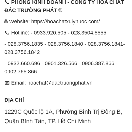
- 028.3756.1835 - 028.3756.1840 - 028.3756.1841-
028.3756.1842
- 0932.660.696 - 0901.326.566 - 0906.387.866 -
0902.765.866
📧 Email: hoachat@dactruongphat.vn
ĐỊA CHỈ
1229C Quốc lộ 1A, Phường Bình Trị Đông B,
Quận Bình Tân, TP. Hồ Chí Minh
CÔNG TY XNK TM SX HÓA CHẤT ĐẮC TRƯỜNG
PHÁT
Công ty Hóa Chất Đắc Trường Phát tự hào là một