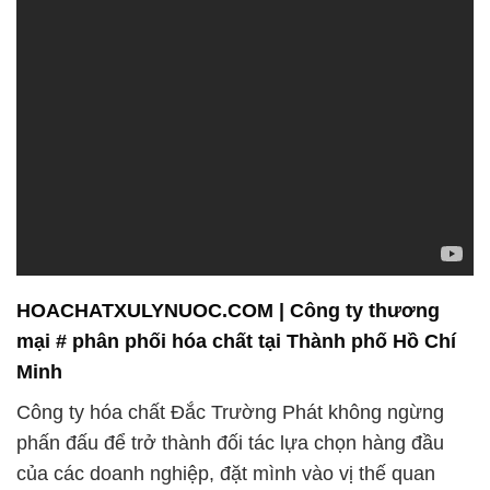
HOACHATXULYNUOC.COM | Công ty thương
mại # phân phối hóa chất tại Thành phố Hồ Chí
Minh
Công ty hóa chất Đắc Trường Phát không ngừng
phấn đấu để trở thành đối tác lựa chọn hàng đầu
của các doanh nghiệp, đặt mình vào vị thế quan
trọng trong việc đảm bảo an toàn và hiệu quả trong
quá trình sản xuất. Với hơn một thập kỷ tích lũy kinh
nghiệm trong lĩnh vực công nghiệp hóa chất, chúng
tôi tự hào giữ vững uy tín và chất lượng cao trong