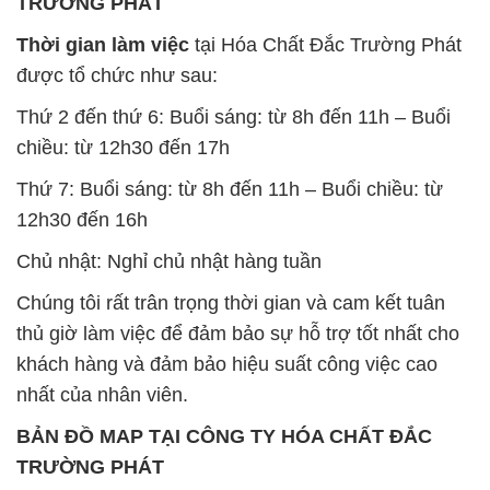
chiều: từ 12h30 đến 17h
Thứ 7: Buổi sáng: từ 8h đến 11h – Buổi chiều: từ
12h30 đến 16h
Chủ nhật: Nghỉ chủ nhật hàng tuần
Chúng tôi rất trân trọng thời gian và cam kết tuân
thủ giờ làm việc để đảm bảo sự hỗ trợ tốt nhất cho
khách hàng và đảm bảo hiệu suất công việc cao
nhất của nhân viên.
BẢN ĐỒ MAP TẠI CÔNG TY HÓA CHẤT ĐẮC
TRƯỜNG PHÁT
ĐỊA CHỈ: 1229C Quốc lộ 1A, Phường Bình Trị
Đông B, Quận Bình Tân, Sài Gòn TP. Hồ Chí
Minh