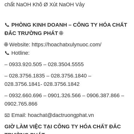
🌐 Website: https://hoachatxulynuoc.com/
📞 Hotline:
– 0933.920.505 – 028.3504.5555
– 028.3756.1835 – 028.3756.1840 –
028.3756.1841- 028.3756.1842
– 0932.660.696 – 0901.326.566 – 0906.387.866 –
0902.765.866
📧 Email: hoachat@dactruongphat.vn
GIỜ LÀM VIỆC TẠI CÔNG TY HÓA CHẤT ĐẮC
TRƯỜNG PHÁT
Thời gian làm việc
tại Hóa Chất Đắc Trường Phát
được tổ chức như sau:
Thứ 2 đến thứ 6: Buổi sáng: từ 8h đến 11h – Buổi