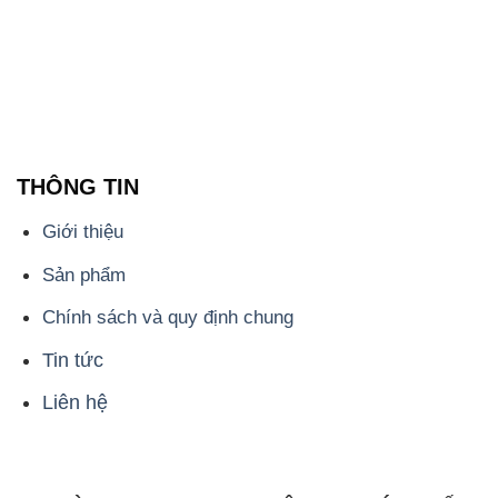
THÔNG TIN
Giới thiệu
Sản phẩm
Chính sách và quy định chung
Tin tức
Liên hệ
📞
PHÒNG KINH DOANH - CÔNG TY HÓA CHẤT
ĐẮC TRƯỜNG PHÁT
🌐
🌐 Website: https://hoachatxulynuoc.com/
📞 Hotline: - 0933.920.505 - 028.3504.5555