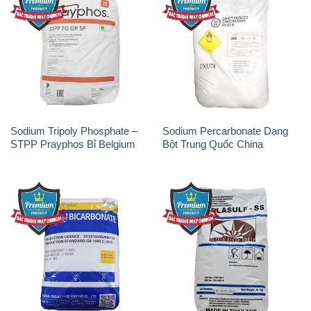
Sodium Tripoly Phosphate –
Sodium Percarbonate Dạng
STPP Prayphos Bỉ Belgium
Bột Trung Quốc China
Sodium Bicarbonate – Bicar
Natri Sunphit – NA2SO3 Thái
NaHCO3 Hunan Trung Quốc
Lan
China