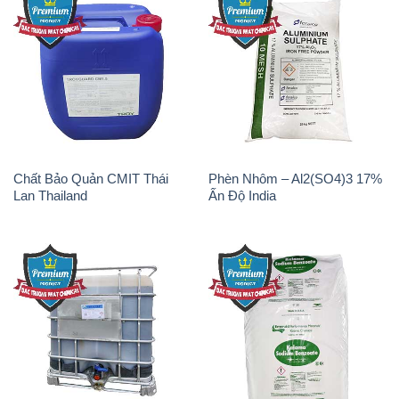
Chất Bảo Quản CMIT Thái
Phèn Nhôm – Al2(SO4)3 17%
Lan Thailand
Ấn Độ India
Chất tạo bọt Las P Tico Tank
Sodium Benzoate – Mốc Bột
IBC Bồn Việt Nam
Kalama Food Grade Mỹ Usa