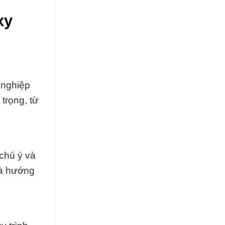
xy
 nghiệp
trọng, từ
 chú ý và
và hướng