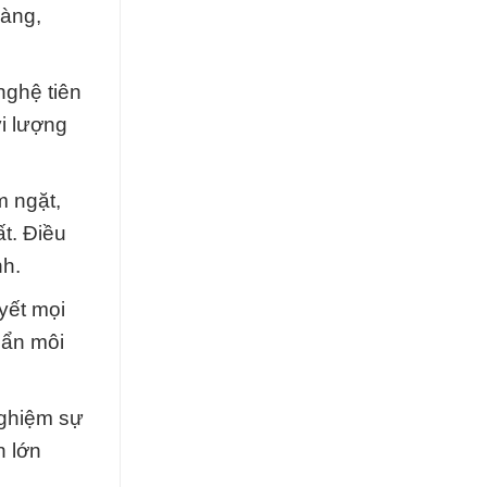
hàng,
nghệ tiên
i lượng
m ngặt,
t. Điều
nh.
yết mọi
uẩn môi
nghiệm sự
n lớn