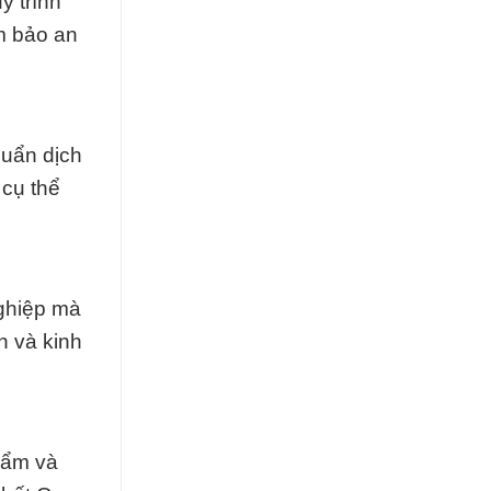
y trình
m bảo an
huẩn dịch
 cụ thể
nghiệp mà
n và kinh
hẩm và