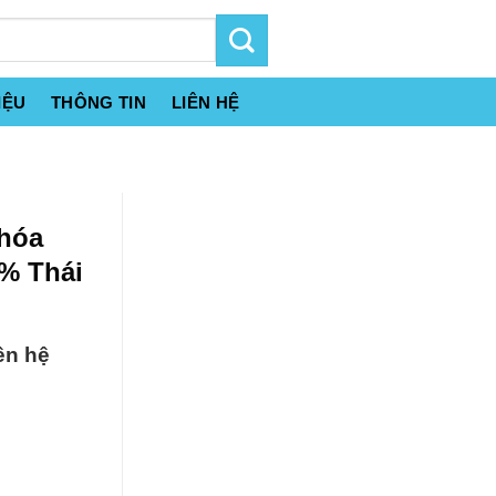
IỆU
THÔNG TIN
LIÊN HỆ
 hóa
0% Thái
ên hệ