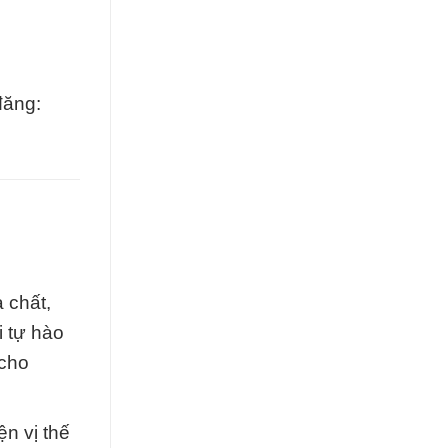
đăng:
 chất,
i tự hào
 cho
ện vị thế