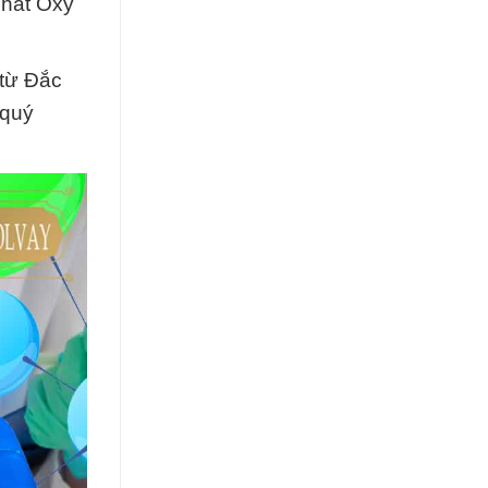
chất Oxy
 từ Đắc
 quý