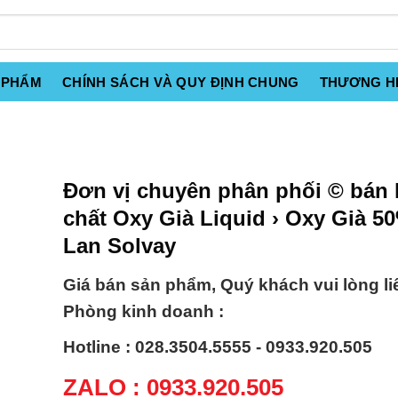
 PHẨM
CHÍNH SÁCH VÀ QUY ĐỊNH CHUNG
THƯƠNG H
Đơn vị chuyên phân phối © bán
chất Oxy Già Liquid › Oxy Già 5
Lan Solvay
Giá bán sản phẩm, Quý khách vui lòng li
Phòng kinh doanh :
Hotline : 028.3504.5555 - 0933.920.505
ZALO : 0933.920.505